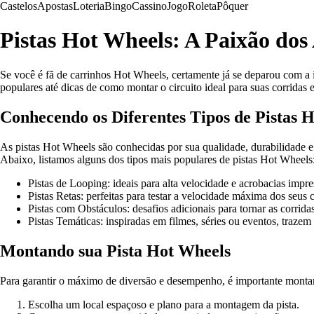
Castelos
Apostas
Loteria
Bingo
Cassino
Jogo
Roleta
Pôquer
Pistas Hot Wheels: A Paixão do
Se você é fã de carrinhos Hot Wheels, certamente já se deparou com a 
populares até dicas de como montar o circuito ideal para suas corridas 
Conhecendo os Diferentes Tipos de Pistas 
As pistas Hot Wheels são conhecidas por sua qualidade, durabilidade e 
Abaixo, listamos alguns dos tipos mais populares de pistas Hot Wheels
Pistas de Looping: ideais para alta velocidade e acrobacias impre
Pistas Retas: perfeitas para testar a velocidade máxima dos seus 
Pistas com Obstáculos: desafios adicionais para tornar as corrid
Pistas Temáticas: inspiradas em filmes, séries ou eventos, traze
Montando sua Pista Hot Wheels
Para garantir o máximo de diversão e desempenho, é importante montar
Escolha um local espaçoso e plano para a montagem da pista.