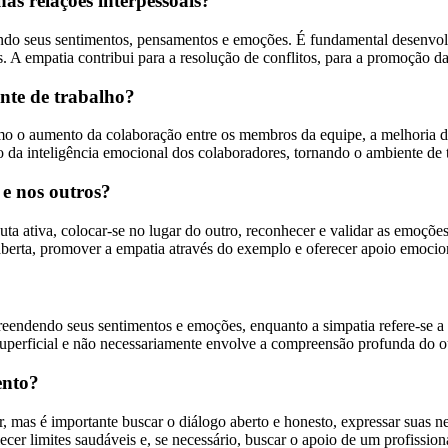
as relações interpessoais?
ndo seus sentimentos, pensamentos e emoções. É fundamental desenvolve
. A empatia contribui para a resolução de conflitos, para a promoção da
ente de trabalho?
como o aumento da colaboração entre os membros da equipe, a melhoria d
o da inteligência emocional dos colaboradores, tornando o ambiente de 
e nos outros?
ta ativa, colocar-se no lugar do outro, reconhecer e validar as emoções
aberta, promover a empatia através do exemplo e oferecer apoio emoci
reendendo seus sentimentos e emoções, enquanto a simpatia refere-se a
uperficial e não necessariamente envolve a compreensão profunda do o
ento?
, mas é importante buscar o diálogo aberto e honesto, expressar suas n
ecer limites saudáveis e, se necessário, buscar o apoio de um profissiona