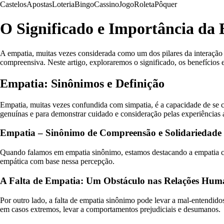
Castelos
Apostas
Loteria
Bingo
Cassino
Jogo
Roleta
Pôquer
O Significado e Importância da
A empatia, muitas vezes considerada como um dos pilares da interação
compreensiva. Neste artigo, exploraremos o significado, os benefícios e
Empatia: Sinônimos e Definição
Empatia, muitas vezes confundida com simpatia, é a capacidade de se c
genuínas e para demonstrar cuidado e consideração pelas experiências a
Empatia – Sinônimo de Compreensão e Solidariedade
Quando falamos em empatia sinônimo, estamos destacando a empatia co
empática com base nessa percepção.
A Falta de Empatia: Um Obstáculo nas Relações Hum
Por outro lado, a falta de empatia sinônimo pode levar a mal-entendid
em casos extremos, levar a comportamentos prejudiciais e desumanos.