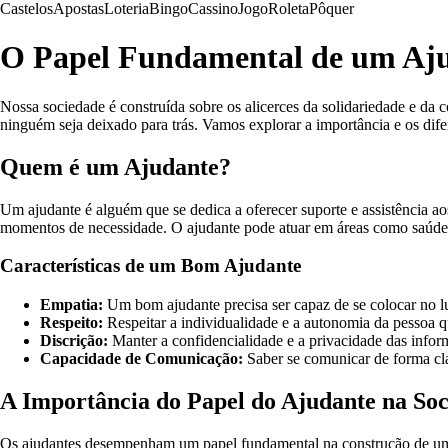
Castelos
Apostas
Loteria
Bingo
Cassino
Jogo
Roleta
Pôquer
O Papel Fundamental de um Aju
Nossa sociedade é construída sobre os alicerces da solidariedade e da
ninguém seja deixado para trás. Vamos explorar a importância e os dife
Quem é um Ajudante?
Um ajudante é alguém que se dedica a oferecer suporte e assistência ao
momentos de necessidade. O ajudante pode atuar em áreas como saúde, e
Características de um Bom Ajudante
Empatia:
Um bom ajudante precisa ser capaz de se colocar no l
Respeito:
Respeitar a individualidade e a autonomia da pessoa q
Discrição:
Manter a confidencialidade e a privacidade das info
Capacidade de Comunicação:
Saber se comunicar de forma clar
A Importância do Papel do Ajudante na So
Os ajudantes desempenham um papel fundamental na construção de uma so