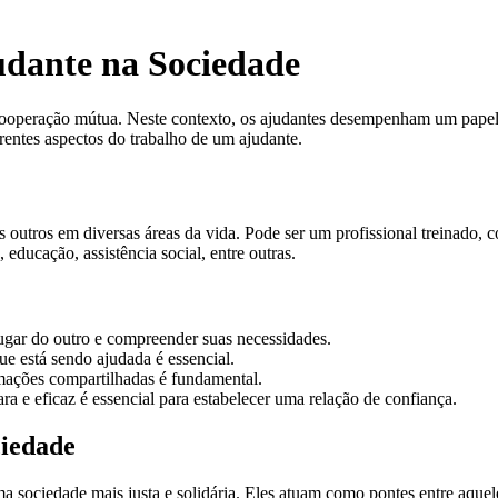
dante na Sociedade
 cooperação mútua. Neste contexto, os ajudantes desempenham um papel 
rentes aspectos do trabalho de um ajudante.
s outros em diversas áreas da vida. Pode ser um profissional treinado, 
ducação, assistência social, entre outras.
ugar do outro e compreender suas necessidades.
ue está sendo ajudada é essencial.
rmações compartilhadas é fundamental.
a e eficaz é essencial para estabelecer uma relação de confiança.
ciedade
ciedade mais justa e solidária. Eles atuam como pontes entre aqueles 