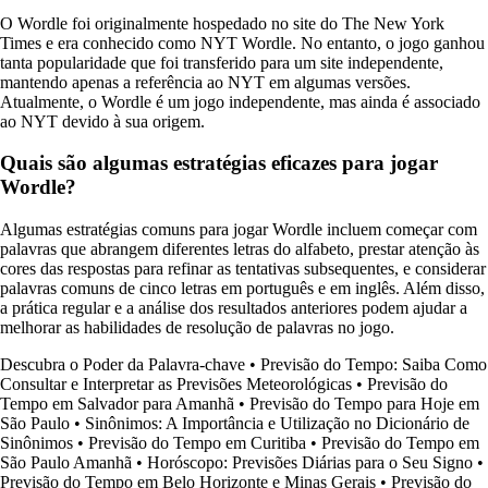
O Wordle foi originalmente hospedado no site do The New York
Times e era conhecido como NYT Wordle. No entanto, o jogo ganhou
tanta popularidade que foi transferido para um site independente,
mantendo apenas a referência ao NYT em algumas versões.
Atualmente, o Wordle é um jogo independente, mas ainda é associado
ao NYT devido à sua origem.
Quais são algumas estratégias eficazes para jogar
Wordle?
Algumas estratégias comuns para jogar Wordle incluem começar com
palavras que abrangem diferentes letras do alfabeto, prestar atenção às
cores das respostas para refinar as tentativas subsequentes, e considerar
palavras comuns de cinco letras em português e em inglês. Além disso,
a prática regular e a análise dos resultados anteriores podem ajudar a
melhorar as habilidades de resolução de palavras no jogo.
Descubra o Poder da Palavra-chave
•
Previsão do Tempo: Saiba Como
Consultar e Interpretar as Previsões Meteorológicas
•
Previsão do
Tempo em Salvador para Amanhã
•
Previsão do Tempo para Hoje em
São Paulo
•
Sinônimos: A Importância e Utilização no Dicionário de
Sinônimos
•
Previsão do Tempo em Curitiba
•
Previsão do Tempo em
São Paulo Amanhã
•
Horóscopo: Previsões Diárias para o Seu Signo
•
Previsão do Tempo em Belo Horizonte e Minas Gerais
•
Previsão do