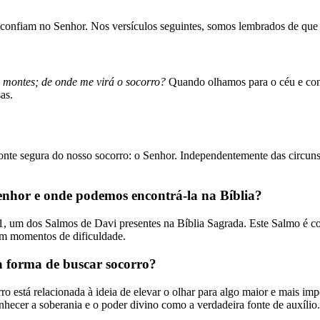
confiam no Senhor. Nos versículos seguintes, somos lembrados de que D
s montes; de onde me virá o socorro?
Quando olhamos para o céu e con
as.
onte segura do nosso socorro: o Senhor. Independentemente das circun
enhor e onde podemos encontrá-la na Bíblia?
um dos Salmos de Davi presentes na Bíblia Sagrada. Este Salmo é conh
em momentos de dificuldade.
 forma de buscar socorro?
o está relacionada à ideia de elevar o olhar para algo maior e mais im
hecer a soberania e o poder divino como a verdadeira fonte de auxílio.