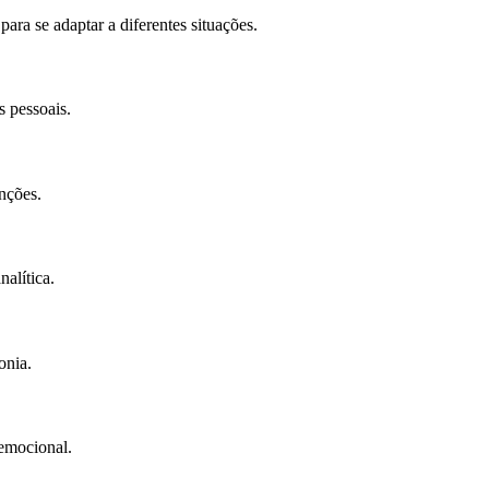
ra se adaptar a diferentes situações.
s pessoais.
nções.
alítica.
onia.
 emocional.