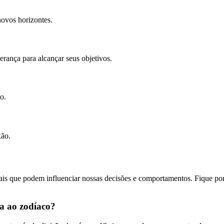
novos horizontes.
rança para alcançar seus objetivos.
o.
xão.
is que podem influenciar nossas decisões e comportamentos. Fique por 
da ao zodíaco?