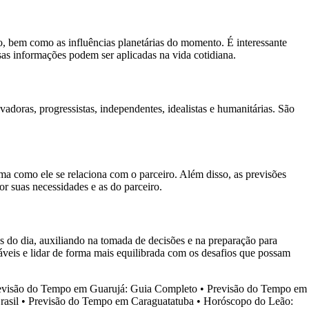
rio, bem como as influências planetárias do momento. É interessante
ssas informações podem ser aplicadas na vida cotidiana.
doras, progressistas, independentes, idealistas e humanitárias. São
ma como ele se relaciona com o parceiro. Além disso, as previsões
 suas necessidades e as do parceiro.
as do dia, auxiliando na tomada de decisões e na preparação para
áveis e lidar de forma mais equilibrada com os desafios que possam
evisão do Tempo em Guarujá: Guia Completo
•
Previsão do Tempo em
asil
•
Previsão do Tempo em Caraguatatuba
•
Horóscopo do Leão: