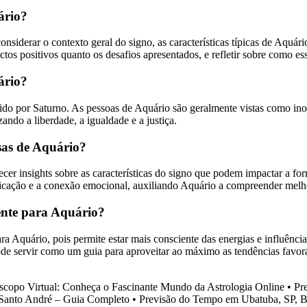
ário?
onsiderar o contexto geral do signo, as características típicas de Aquá
ectos positivos quanto os desafios apresentados, e refletir sobre como e
ário?
do por Saturno. As pessoas de Aquário são geralmente vistas como inova
ando a liberdade, a igualdade e a justiça.
sas de Aquário?
er insights sobre as características do signo que podem impactar a for
cação e a conexão emocional, auxiliando Aquário a compreender melhor
ente para Aquário?
ra Aquário, pois permite estar mais consciente das energias e influênci
ode servir como um guia para aproveitar ao máximo as tendências favor
scopo Virtual: Conheça o Fascinante Mundo da Astrologia Online
•
Pr
Santo André – Guia Completo
•
Previsão do Tempo em Ubatuba, SP, Br