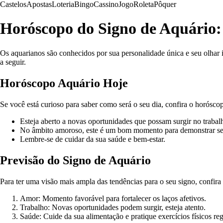
Castelos
Apostas
Loteria
Bingo
Cassino
Jogo
Roleta
Pôquer
Horóscopo do Signo de Aquário: 
Os aquarianos são conhecidos por sua personalidade única e seu olhar 
a seguir.
Horóscopo Aquário Hoje
Se você está curioso para saber como será o seu dia, confira o horósco
Esteja aberto a novas oportunidades que possam surgir no trabal
No âmbito amoroso, este é um bom momento para demonstrar se
Lembre-se de cuidar da sua saúde e bem-estar.
Previsão do Signo de Aquário
Para ter uma visão mais ampla das tendências para o seu signo, confira
Amor: Momento favorável para fortalecer os laços afetivos.
Trabalho: Novas oportunidades podem surgir, esteja atento.
Saúde: Cuide da sua alimentação e pratique exercícios físicos re