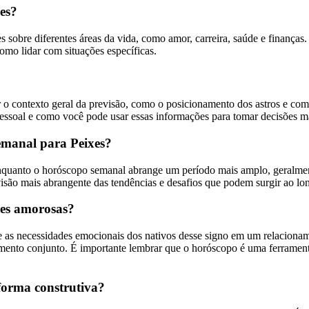
es?
s sobre diferentes áreas da vida, como amor, carreira, saúde e finanças
como lidar com situações específicas.
r o contexto geral da previsão, como o posicionamento dos astros e como
essoal e como você pode usar essas informações para tomar decisões ma
semanal para Peixes?
 enquanto o horóscopo semanal abrange um período mais amplo, geralmen
isão mais abrangente das tendências e desafios que podem surgir ao l
ões amorosas?
e as necessidades emocionais dos nativos desse signo em um relaciona
escimento conjunto. É importante lembrar que o horóscopo é uma ferram
 forma construtiva?