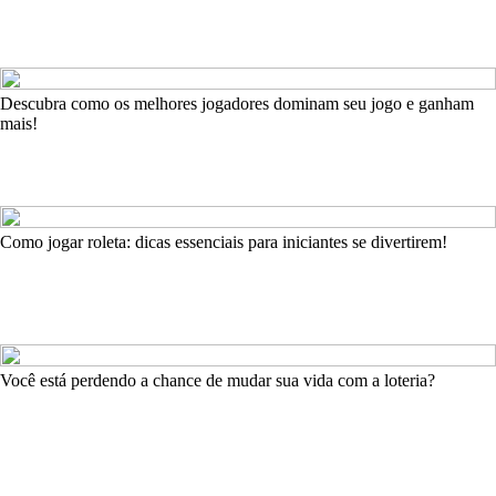
Descubra como os melhores jogadores dominam seu jogo e ganham
mais!
Como jogar roleta: dicas essenciais para iniciantes se divertirem!
Você está perdendo a chance de mudar sua vida com a loteria?