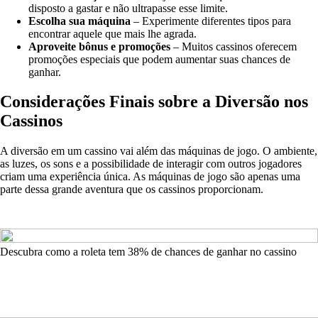
disposto a gastar e não ultrapasse esse limite.
Escolha sua máquina
– Experimente diferentes tipos para
encontrar aquele que mais lhe agrada.
Aproveite bônus e promoções
– Muitos cassinos oferecem
promoções especiais que podem aumentar suas chances de
ganhar.
Considerações Finais sobre a Diversão nos
Cassinos
A diversão em um cassino vai além das máquinas de jogo. O ambiente,
as luzes, os sons e a possibilidade de interagir com outros jogadores
criam uma experiência única. As máquinas de jogo são apenas uma
parte dessa grande aventura que os cassinos proporcionam.
Descubra como a roleta tem 38% de chances de ganhar no cassino