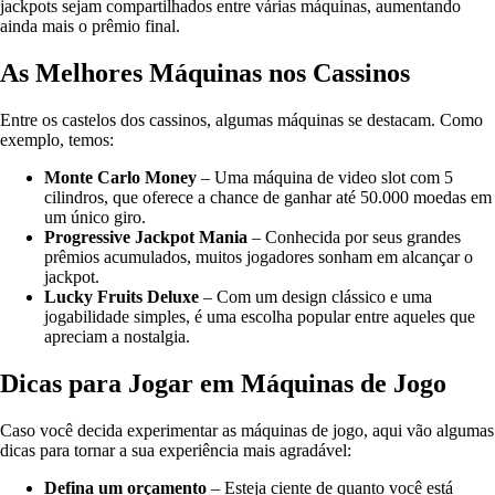
jackpots sejam compartilhados entre várias máquinas, aumentando
ainda mais o prêmio final.
As Melhores Máquinas nos Cassinos
Entre os castelos dos cassinos, algumas máquinas se destacam. Como
exemplo, temos:
Monte Carlo Money
– Uma máquina de video slot com 5
cilindros, que oferece a chance de ganhar até 50.000 moedas em
um único giro.
Progressive Jackpot Mania
– Conhecida por seus grandes
prêmios acumulados, muitos jogadores sonham em alcançar o
jackpot.
Lucky Fruits Deluxe
– Com um design clássico e uma
jogabilidade simples, é uma escolha popular entre aqueles que
apreciam a nostalgia.
Dicas para Jogar em Máquinas de Jogo
Caso você decida experimentar as máquinas de jogo, aqui vão algumas
dicas para tornar a sua experiência mais agradável:
Defina um orçamento
– Esteja ciente de quanto você está