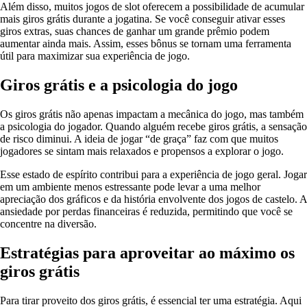
Além disso, muitos jogos de slot oferecem a possibilidade de acumular
mais giros grátis durante a jogatina. Se você conseguir ativar esses
giros extras, suas chances de ganhar um grande prêmio podem
aumentar ainda mais. Assim, esses bônus se tornam uma ferramenta
útil para maximizar sua experiência de jogo.
Giros grátis e a psicologia do jogo
Os giros grátis não apenas impactam a mecânica do jogo, mas também
a psicologia do jogador. Quando alguém recebe giros grátis, a sensação
de risco diminui. A ideia de jogar “de graça” faz com que muitos
jogadores se sintam mais relaxados e propensos a explorar o jogo.
Esse estado de espírito contribui para a experiência de jogo geral. Jogar
em um ambiente menos estressante pode levar a uma melhor
apreciação dos gráficos e da história envolvente dos jogos de castelo. A
ansiedade por perdas financeiras é reduzida, permitindo que você se
concentre na diversão.
Estratégias para aproveitar ao máximo os
giros grátis
Para tirar proveito dos giros grátis, é essencial ter uma estratégia. Aqui