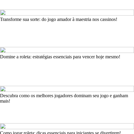
Transforme sua sorte: do jogo amador à maestria nos cassinos!
Domine a roleta: estratégias essenciais para vencer hoje mesmo!
Descubra como os melhores jogadores dominam seu jogo e ganham
mais!
Como jogar roleta: dicas essenciais para iniciantes se divertirem!