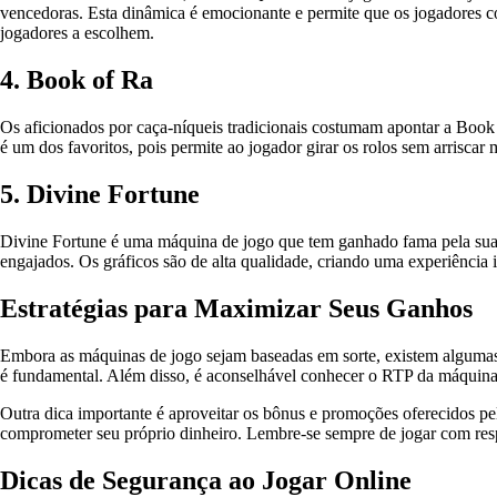
vencedoras. Esta dinâmica é emocionante e permite que os jogadores c
jogadores a escolhem.
4. Book of Ra
Os aficionados por caça-níqueis tradicionais costumam apontar a Book
é um dos favoritos, pois permite ao jogador girar os rolos sem arriscar
5. Divine Fortune
Divine Fortune é uma máquina de jogo que tem ganhado fama pela sua 
engajados. Os gráficos são de alta qualidade, criando uma experiência 
Estratégias para Maximizar Seus Ganhos
Embora as máquinas de jogo sejam baseadas em sorte, existem algumas 
é fundamental. Além disso, é aconselhável conhecer o RTP da máquina 
Outra dica importante é aproveitar os bônus e promoções oferecidos pe
comprometer seu próprio dinheiro. Lembre-se sempre de jogar com res
Dicas de Segurança ao Jogar Online