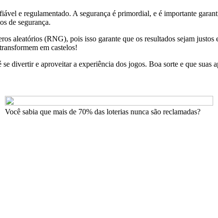
fiável e regulamentado. A segurança é primordial, e é importante garant
dos de segurança.
os aleatórios (RNG), pois isso garante que os resultados sejam justos 
 transformem em castelos!
e divertir e aproveitar a experiência dos jogos. Boa sorte e que suas a
Você sabia que mais de 70% das loterias nunca são reclamadas?