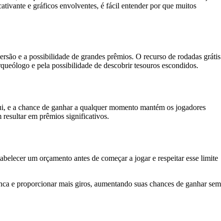
ivante e gráficos envolventes, é fácil entender por que muitos
são e a possibilidade de grandes prêmios. O recurso de rodadas grátis
arqueólogo e pela possibilidade de descobrir tesouros escondidos.
qui, e a chance de ganhar a qualquer momento mantém os jogadores
resultar em prêmios significativos.
belecer um orçamento antes de começar a jogar e respeitar esse limite
anca e proporcionar mais giros, aumentando suas chances de ganhar sem