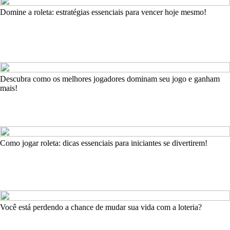
Domine a roleta: estratégias essenciais para vencer hoje mesmo!
Descubra como os melhores jogadores dominam seu jogo e ganham
mais!
Como jogar roleta: dicas essenciais para iniciantes se divertirem!
Você está perdendo a chance de mudar sua vida com a loteria?