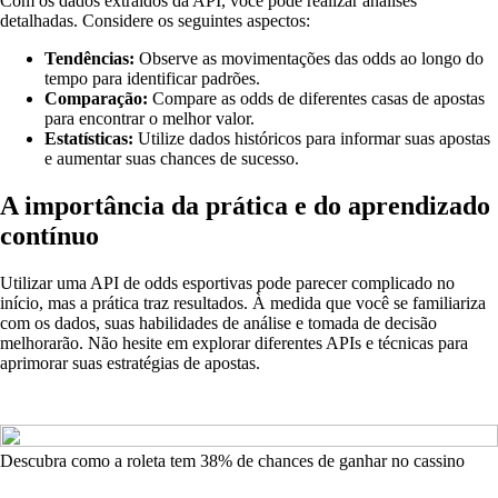
Com os dados extraídos da API, você pode realizar análises
detalhadas. Considere os seguintes aspectos:
Tendências:
Observe as movimentações das odds ao longo do
tempo para identificar padrões.
Comparação:
Compare as odds de diferentes casas de apostas
para encontrar o melhor valor.
Estatísticas:
Utilize dados históricos para informar suas apostas
e aumentar suas chances de sucesso.
A importância da prática e do aprendizado
contínuo
Utilizar uma API de odds esportivas pode parecer complicado no
início, mas a prática traz resultados. À medida que você se familiariza
com os dados, suas habilidades de análise e tomada de decisão
melhorarão. Não hesite em explorar diferentes APIs e técnicas para
aprimorar suas estratégias de apostas.
Descubra como a roleta tem 38% de chances de ganhar no cassino