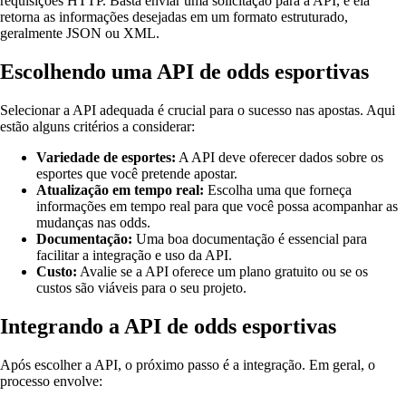
requisições HTTP. Basta enviar uma solicitação para a API, e ela
retorna as informações desejadas em um formato estruturado,
geralmente JSON ou XML.
Escolhendo uma API de odds esportivas
Selecionar a API adequada é crucial para o sucesso nas apostas. Aqui
estão alguns critérios a considerar:
Variedade de esportes:
A API deve oferecer dados sobre os
esportes que você pretende apostar.
Atualização em tempo real:
Escolha uma que forneça
informações em tempo real para que você possa acompanhar as
mudanças nas odds.
Documentação:
Uma boa documentação é essencial para
facilitar a integração e uso da API.
Custo:
Avalie se a API oferece um plano gratuito ou se os
custos são viáveis para o seu projeto.
Integrando a API de odds esportivas
Após escolher a API, o próximo passo é a integração. Em geral, o
processo envolve: