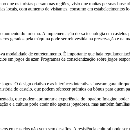
o que os turistas passam nas regiões, visto que muitas pessoas buscar
as locais, com aumento de visitantes, consumo em estabelecimentos lo
aumento do turismo. A implementação dessa tecnologia em castelos pode
cros gerados pela máquina pode ser reinvestida na preservação e na man
 nova modalidade de entretenimento. É importante que haja regulament
cios em jogos de azar. Programas de conscientização sobre jogos resp
 jogos. O design criativo e as interfaces interativas buscam garantir 
 história do castelo, que podem oferecer prêmios ou bônus para quem par
entada, que podem aprimorar a experiência do jogador. Imagine poder v
ção e a cultura pode atrair não apenas jogadores, mas também famílias
os em castelos não vem sem desafios. A resistência cultural pode ser u