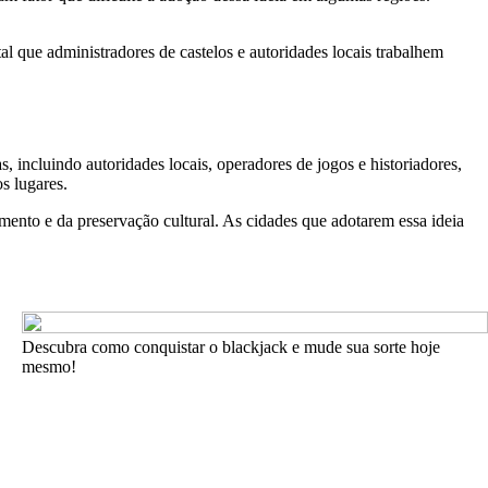
tal que administradores de castelos e autoridades locais trabalhem
 incluindo autoridades locais, operadores de jogos e historiadores,
s lugares.
mento e da preservação cultural. As cidades que adotarem essa ideia
Descubra como conquistar o blackjack e mude sua sorte hoje
mesmo!