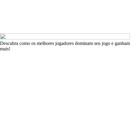
Descubra como os melhores jogadores dominam seu jogo e ganham
mais!