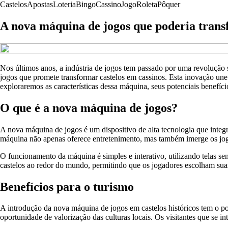
Castelos
Apostas
Loteria
Bingo
Cassino
Jogo
Roleta
Pôquer
A nova máquina de jogos que poderia trans
Nos últimos anos, a indústria de jogos tem passado por uma revolução
jogos que promete transformar castelos em cassinos. Esta inovação une
exploraremos as características dessa máquina, seus potenciais benefíc
O que é a nova máquina de jogos?
A nova máquina de jogos é um dispositivo de alta tecnologia que integr
máquina não apenas oferece entretenimento, mas também imerge os jo
O funcionamento da máquina é simples e interativo, utilizando telas se
castelos ao redor do mundo, permitindo que os jogadores escolham sua
Benefícios para o turismo
A introdução da nova máquina de jogos em castelos históricos tem o po
oportunidade de valorização das culturas locais. Os visitantes que se i