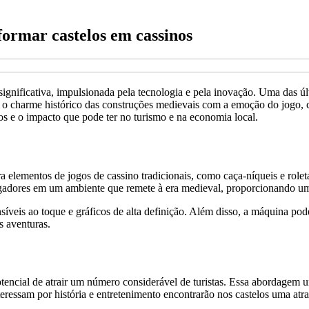
formar castelos em cassinos
 significativa, impulsionada pela tecnologia e pela inovação. Uma das
 o charme histórico das construções medievais com a emoção do jogo, cr
ios e o impacto que pode ter no turismo e na economia local.
a elementos de jogos de cassino tradicionais, como caça-níqueis e rolet
gadores em um ambiente que remete à era medieval, proporcionando um
nsíveis ao toque e gráficos de alta definição. Além disso, a máquina po
s aventuras.
tencial de atrair um número considerável de turistas. Essa abordagem u
nteressam por história e entretenimento encontrarão nos castelos uma atr